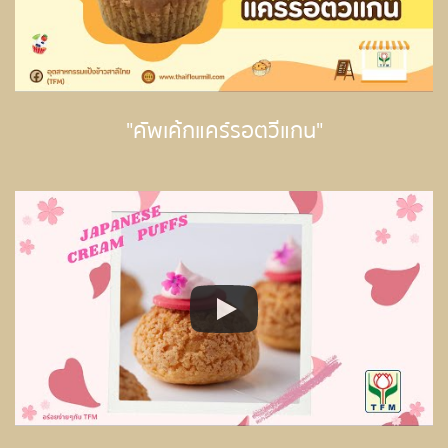
"คัพเค้กแคร์รอตวีแกน"