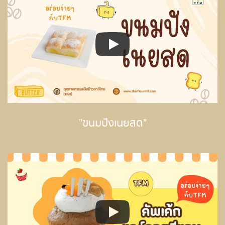
"ขนมปังเนยสด"