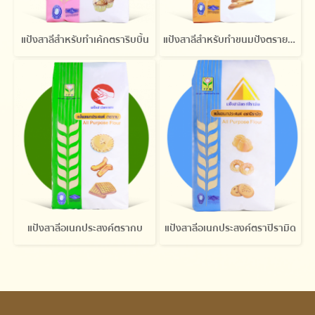
แป้งสาลีสำหรับทำเค้กตราริบบิ้น
แป้งสาลีสำหรับทำขนมปังตรายานอวกาศ
แป้งสาลีอเนกประสงค์ตรากบ
แป้งสาลีอเนกประสงค์ตราปิรามิด